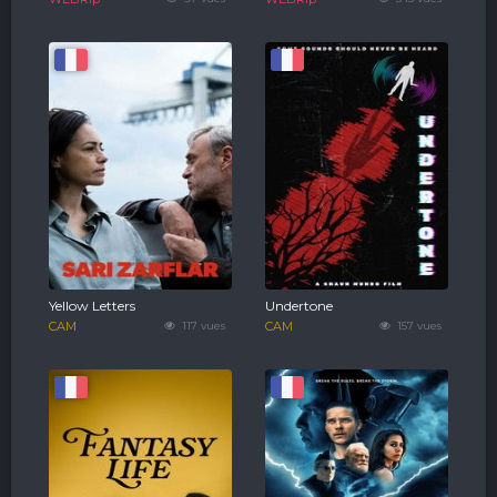
Yellow Letters
Undertone
CAM
117 vues
CAM
157 vues