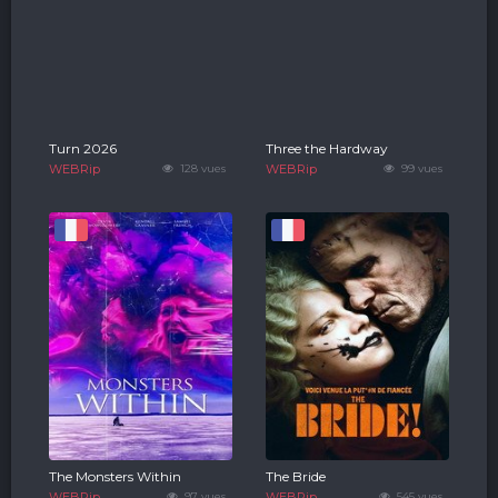
Turn 2026
Three the Hardway
WEBRip
128 vues
WEBRip
99 vues
The Monsters Within
The Bride
WEBRip
97 vues
WEBRip
545 vues