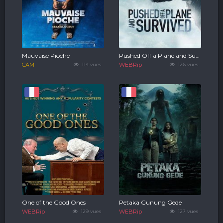
Mauvaise Pioche
Pushed Off a Plane and Survived
CAM
114 vues
WEBRip
126 vues
One of the Good Ones
Petaka Gunung Gede
WEBRip
129 vues
WEBRip
127 vues