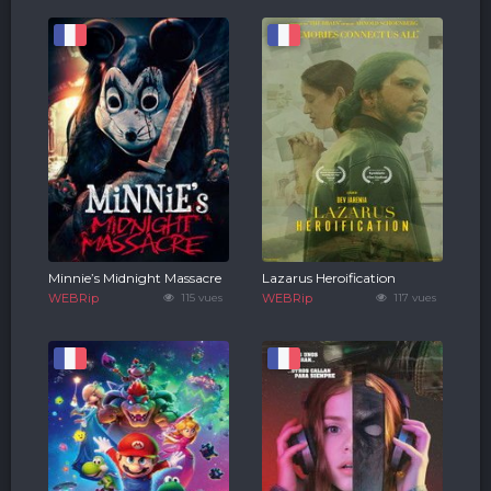
Minnie’s Midnight Massacre
Lazarus Heroification
WEBRip
115 vues
WEBRip
117 vues