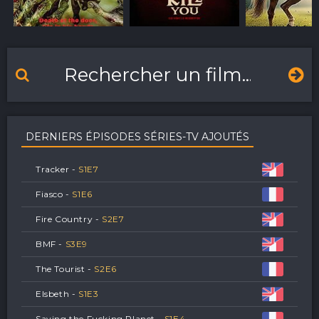
DERNIERS ÉPISODES SÉRIES-TV AJOUTÉS
Tracker -
S
1
E
7
Fiasco -
S
1
E
6
Fire Country -
S
2
E
7
BMF -
S
3
E
9
The Tourist -
S
2
E
6
Elsbeth -
S
1
E
3
Saving the Fucking Planet -
S
1
E
4