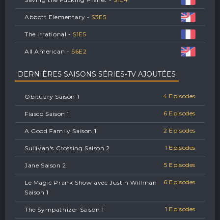
Abbott Elementary -
S
3
E
5
The Irrational -
S
1
E
5
All American -
S
6
E
2
DERNIÈRES SAISONS SÉRIES-TV AJOUTÉES
4 Episodes
Obituary Saison 1
6 Episodes
Fiasco Saison 1
2 Episodes
A Good Family Saison 1
1 Episodes
Sullivan's Crossing Saison 2
5 Episodes
Jane Saison 2
6 Episodes
Le Magic Prank Show avec Justin Willman
Saison 1
1 Episodes
The Sympathizer Saison 1