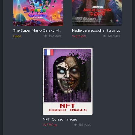
The Super Mario Galaxy Movie
Nadie va a escuchar tu grito
CAM
140 vues
WEBRip
123 vues
NFT: Cursed Images
WEBRip
159 vues