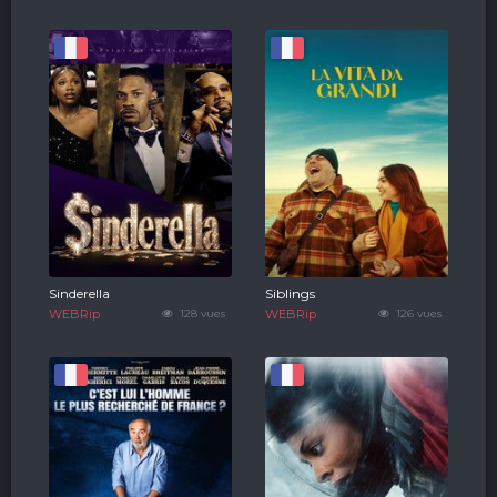
Sinderella
Siblings
WEBRip
128 vues
WEBRip
126 vues