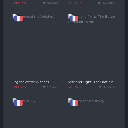
WEBRip
98 vues
WEBRip
152 vues
Legend of the Witches
Rise and Fight: The Battle of Hobkirk's Hill
WEBRip
97 vues
WEBRip
92 vues