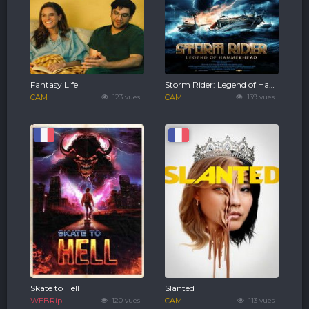
Fantasy Life
Storm Rider: Legend of Hammerhead
CAM
123 vues
CAM
139 vues
Skate to Hell
Slanted
WEBRip
120 vues
CAM
113 vues