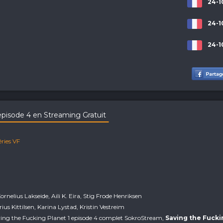
24-1
24-1
24-1
episode 4 en Streaming Gratuit
éries VF
Kornelius Lakseide, Aili K. Eira, Stig Frode Henriksen
ius Kittilsen, Karina Lystad, Kristin Vestreim
aving the Fucking Planet 1 episode 4 complet SokroStream,
Saving the Fucki