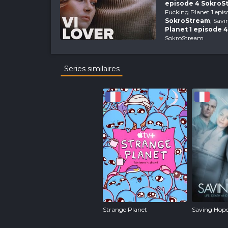
episode 4 SokroS
Fucking Planet 1 epi
SokroStream
, Sav
Planet 1 episode 
SokroStream
Series similaires
Strange Planet