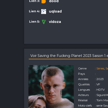
dood
uqload
vidoza
Voir Saving the Fucking Planet 2023 Saison 1 
Genre
:
Séries
,
S
Pays
:
Années
: 2023
Qualités
: VF
Langues
: HDTV
Acteurs
: Sigurd 
Réalisé
: Tom Mar
Mots-clefs
: serie S