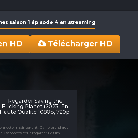
net saison 1 épisode 4 en streaming
en HD
Télécharger HD
Regarder Saving the
Fucking Planet (2023) En
Haute Qualité 1080p, 720p.
connecter maintenant! Ça ne prend que
30 secondes pour regarder Le film.