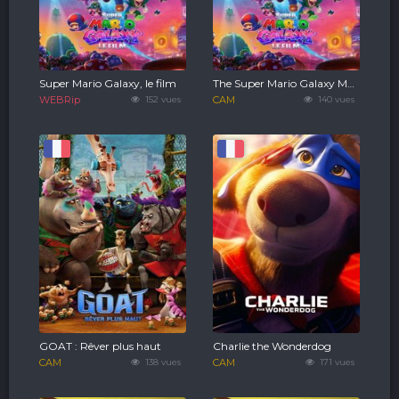
Super Mario Galaxy, le film
The Super Mario Galaxy Movie
WEBRip
152 vues
CAM
140 vues
GOAT : Rêver plus haut
Charlie the Wonderdog
CAM
138 vues
CAM
171 vues