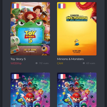
Toy Story 5
Minions & Monsters
WEBRip
112 vues
CAM
63 vues