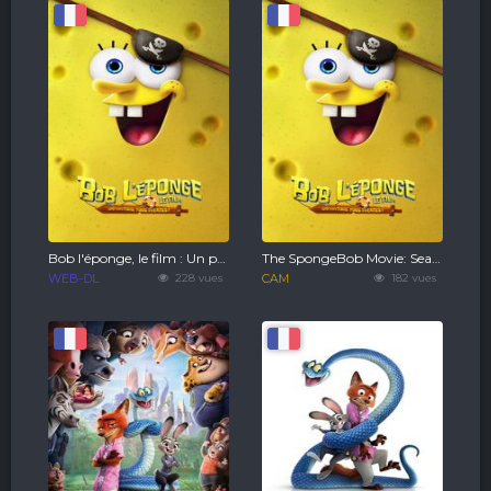
Bob l'éponge, le film : Un pour tous, tous pirates !
The SpongeBob Movie: Search for SquarePants
WEB-DL
228 vues
CAM
182 vues