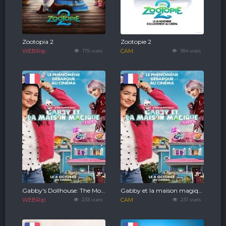
Zootopia 2
Zootopie 2
WEBRip
175 vues
CAM
184 vues
Gabby's Dollhouse: The Movie
Gabby et la maison magique: Le film
WEBRip
233 vues
CAM
231 vues