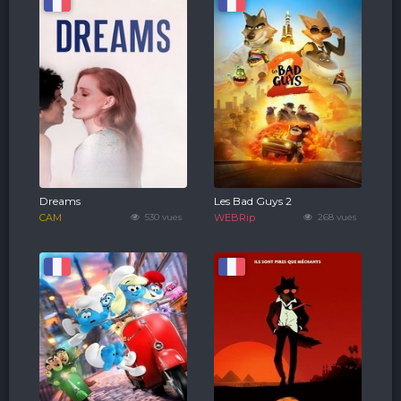
Dreams
Les Bad Guys 2
CAM
530 vues
WEBRip
268 vues