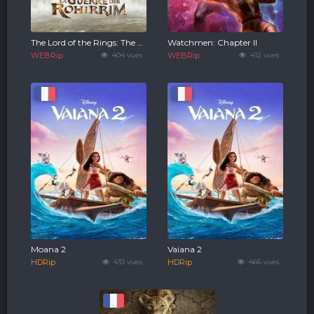
The Lord of the Rings: The War of the Rohirrim
Watchmen: Chapter II
WEBRip
404 vues
WEBRip
412 vues
Moana 2
Vaiana 2
HDRip
433 vues
HDRip
466 vues