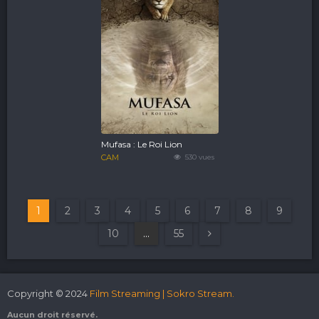
Mufasa : Le Roi Lion
CAM
530 vues
1
2
3
4
5
6
7
8
9
10
...
55
Copyright © 2024
Film Streaming | Sokro Stream.
Aucun droit réservé.