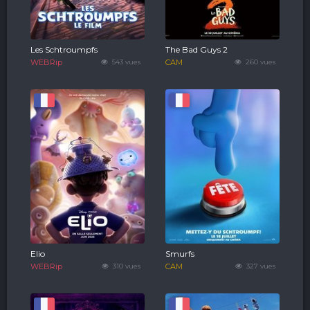
Les Schtroumpfs
The Bad Guys 2
WEBRip
543 vues
CAM
260 vues
Elio
Smurfs
WEBRip
310 vues
CAM
327 vues