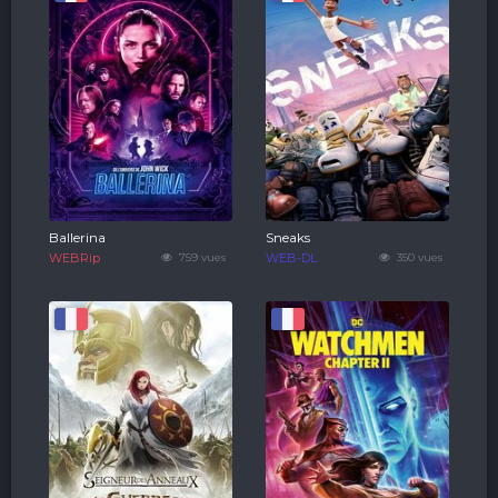
Ballerina
Sneaks
WEBRip
759 vues
WEB-DL
350 vues