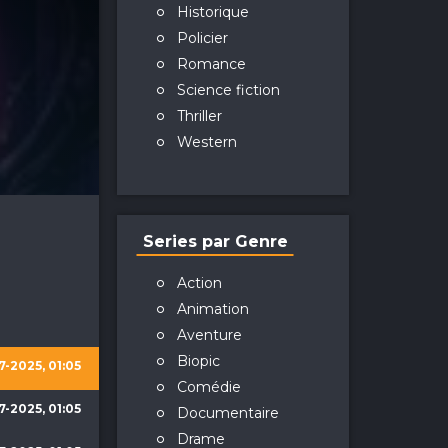
Historique
Policier
Romance
Science fiction
Thriller
Western
Series par Genre
Action
Animation
Aventure
Biopic
7-2025, 01:05
Comédie
7-2025, 01:05
Documentaire
Drame