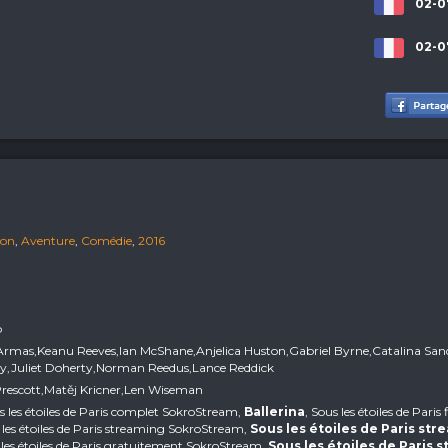
02-0
02-0
ion
,
Aventure
,
Comédie
,
2016
p
 Armas,Keanu Reeves,Ian McShane,Anjelica Huston,Gabriel Byrne,Catalina San
,Juliet Doherty,Norman Reedus,Lance Reddick
 Prescott,Matěj Kricner,Len Wiseman
us les étoiles de Paris complet SokroStream,
Ballerina
, Sous les étoiles de Pari
les étoiles de Paris streaming SokroStream,
Sous les étoiles de Paris str
 les étoiles de Paris gratuitement SokroStream,
Sous les étoiles de Paris 