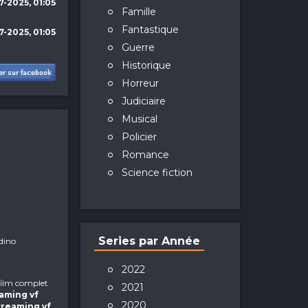
7-2025, 01:05
Famille
Fantastique
7-2025, 01:05
Guerre
Historique
Horreur
Judiciaire
Musical
Policier
Romance
Science fiction
Series par Année
dino
2022
s film complet
2021
eaming vf
2020
streaming vf