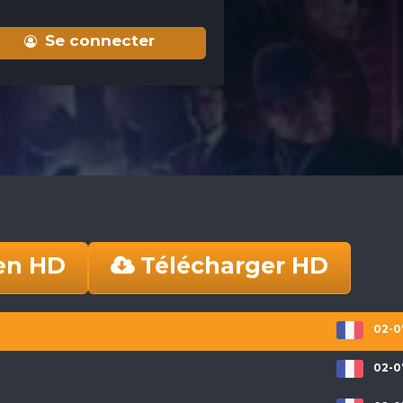
Se connecter
en HD
Télécharger HD
02-0
02-0