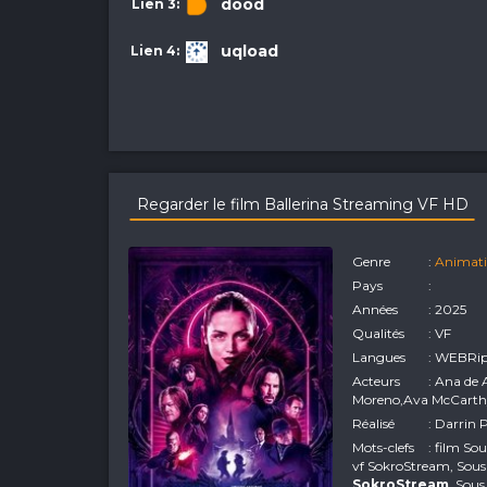
dood
uqload
Regarder le film Ballerina Streaming VF HD
Genre
:
Animat
Pays
:
Années
: 2025
Qualités
: VF
Langues
: WEBRi
Acteurs
: Ana de
Moreno,Ava McCarthy
Réalisé
: Darrin
Mots-clefs
: film So
vf SokroStream, Sous 
SokroStream
, Sous