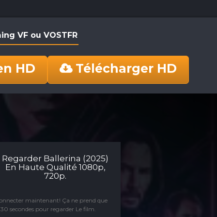
aming VF ou VOSTFR
en HD
Télécharger HD
Regarder Ballerina (2025)
En Haute Qualité 1080p,
720p.
connecter maintenant! Ça ne prend que
30 secondes pour regarder Le film.