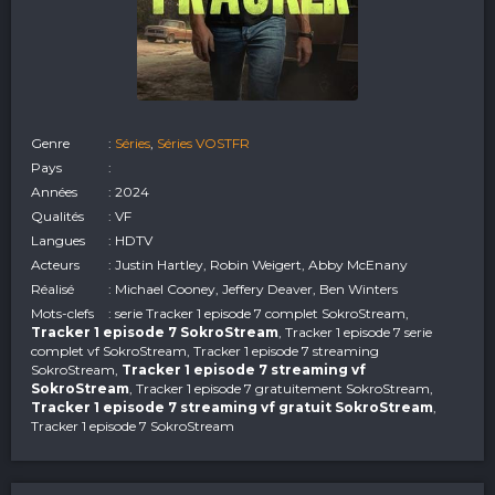
Genre
:
Séries
,
Séries VOSTFR
Pays
:
Années
: 2024
Qualités
: VF
Langues
: HDTV
Acteurs
: Justin Hartley, Robin Weigert, Abby McEnany
Réalisé
: Michael Cooney, Jeffery Deaver, Ben Winters
Mots-clefs
: serie Tracker 1 episode 7 complet SokroStream,
Tracker 1 episode 7 SokroStream
, Tracker 1 episode 7 serie
complet vf SokroStream, Tracker 1 episode 7 streaming
SokroStream,
Tracker 1 episode 7 streaming vf
SokroStream
, Tracker 1 episode 7 gratuitement SokroStream,
Tracker 1 episode 7 streaming vf gratuit SokroStream
,
Tracker 1 episode 7 SokroStream