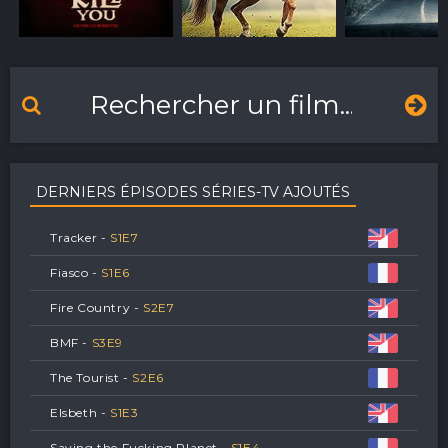
DERNIERS ÉPISODES SÉRIES-TV AJOUTÉS
Tracker -
S
1
E
7
Fiasco -
S
1
E
6
Fire Country -
S
2
E
7
BMF -
S
3
E
9
The Tourist -
S
2
E
6
Elsbeth -
S
1
E
3
Saving the Fucking Planet -
S
1
E
4