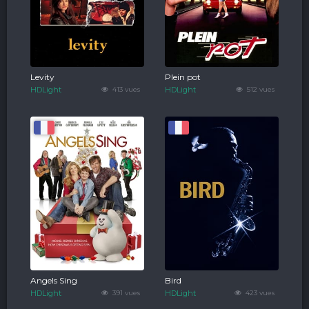
Levity
Plein pot
HDLight
413 vues
HDLight
512 vues
Angels Sing
Bird
HDLight
391 vues
HDLight
423 vues