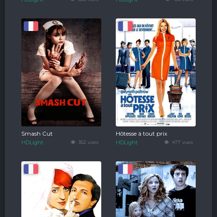
Smash Cut
Hôtesse à tout prix
HDLight
352 vues
HDLight
477 vues