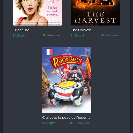
Tricheuse
The Harvest
HDLight
444 vues
HDLight
461 vues
Qui veut la peau de Roger Rabbit ?
HDLight
1 482 vues