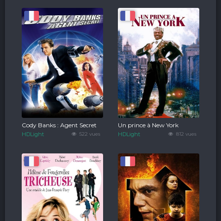
Cody Banks : Agent Secret
Un prince à New York
HDLight
522 vues
HDLight
812 vues