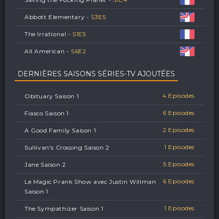
Abbott Elementary -
S
3
E
5
The Irrational -
S
1
E
5
All American -
S
6
E
2
DERNIÈRES SAISONS SÉRIES-TV AJOUTÉES
4 Episodes
Obituary Saison 1
6 Episodes
Fiasco Saison 1
2 Episodes
A Good Family Saison 1
1 Episodes
Sullivan's Crossing Saison 2
5 Episodes
Jane Saison 2
6 Episodes
Le Magic Prank Show avec Justin Willman
Saison 1
1 Episodes
The Sympathizer Saison 1