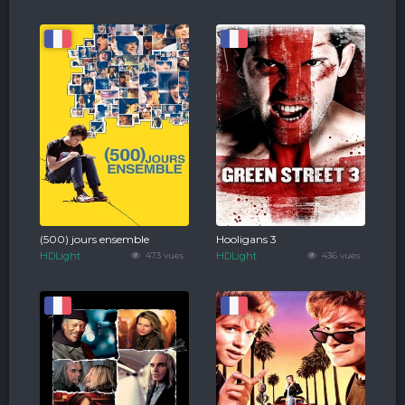
(500) jours ensemble
Hooligans 3
HDLight
473 vues
HDLight
436 vues