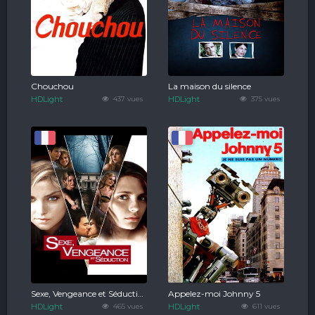
Chouchou
La maison du silence
HDLight
437 vues
HDLight
375 vues
Sexe, Vengeance et Séduction
Appelez-moi Johnny 5
HDLight
465 vues
HDLight
611 vues