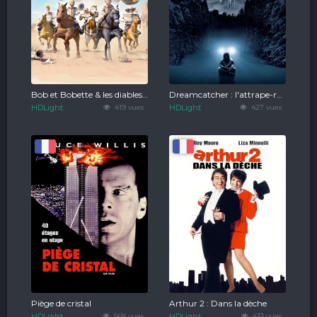
Bob et Bobette & les diables du Texas
Dreamcatcher : l'attrape-rêves
HDLight
419 vues
HDLight
427 vues
Piège de cristal
Arthur 2 : Dans la dèche
HDLight
568 vues
HDLight
433 vues