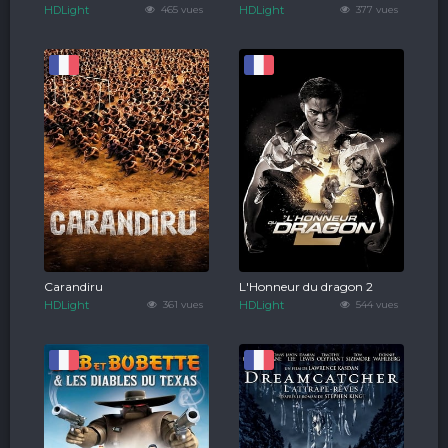
HDLight
465 vues
HDLight
377 vues
Carandiru
L'Honneur du dragon 2
HDLight
361 vues
HDLight
544 vues