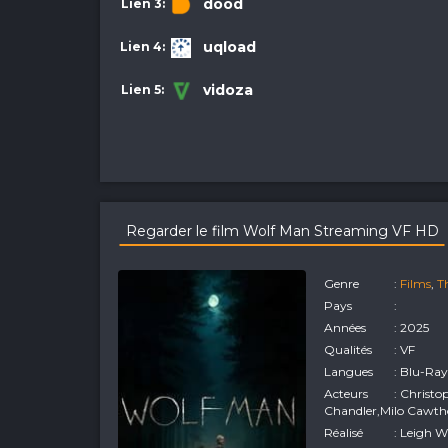
dood
uqload
vidoza
Regarder le film Wolf Man Streaming VF HD
Genre
:
Films
,
Th
Pays
:
Années
: 2025
Qualités
: VF
Langues
: Blu-Ra
Acteurs
: Christ
Chandler,Milo Cawth
Réalisé
: Leigh 