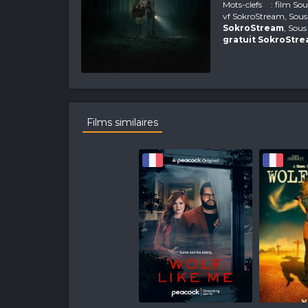
Mots-clefs
: film So
vf SokroStream, Sous 
SokroStream
, Sous
gratuit SokroStr
Films similaires