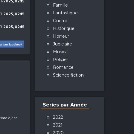
1-2025, 02:15
Famille
Fantastique
1-2025, 02:15
Guerre
1-2025, 02:15
Historique
Horreur
Judiciaire
Musical
Policier
Romance
Science fiction
Series par Année
2022
Hardie,Zac
2021
2020