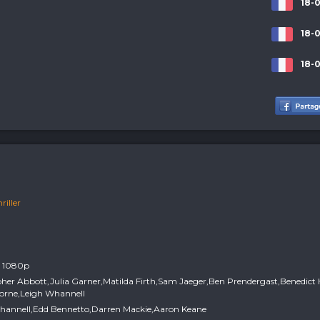
18-0
18-0
18-0
riller
y 1080p
opher Abbott,Julia Garner,Matilda Firth,Sam Jaeger,Ben Prendergast,Benedict 
orne,Leigh Whannell
Whannell,Edd Bennetto,Darren Mackie,Aaron Keane