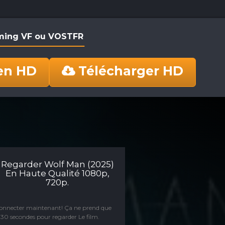
aming VF ou VOSTFR
en HD
Télécharger HD
Regarder Wolf Man (2025)
En Haute Qualité 1080p,
720p.
connecter maintenant! Ça ne prend que
30 secondes pour regarder Le film.