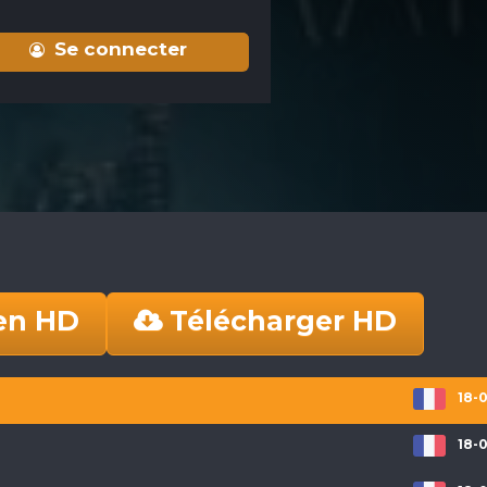
Se connecter
en HD
Télécharger HD
18-0
18-0