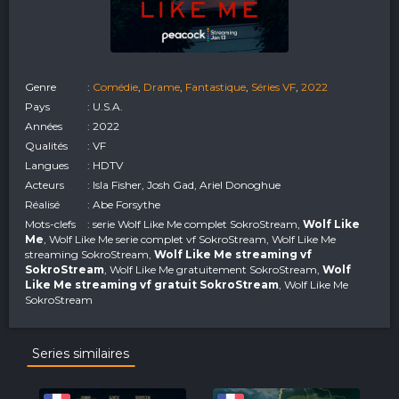
Genre
:
Comédie
,
Drame
,
Fantastique
,
Séries VF
,
2022
Pays
: U.S.A.
Années
: 2022
Qualités
: VF
Langues
: HDTV
Acteurs
: Isla Fisher, Josh Gad, Ariel Donoghue
Réalisé
: Abe Forsythe
Mots-clefs
: serie Wolf Like Me complet SokroStream,
Wolf Like
Me
, Wolf Like Me serie complet vf SokroStream, Wolf Like Me
streaming SokroStream,
Wolf Like Me streaming vf
SokroStream
, Wolf Like Me gratuitement SokroStream,
Wolf
Like Me streaming vf gratuit SokroStream
, Wolf Like Me
SokroStream
Series similaires