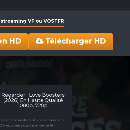
en streaming VF ou VOSTFR
en HD
Télécharger HD
Regarder I Love Boosters
(2026) En Haute Qualité
1080p, 720p.
connecter maintenant! Ça ne prend que
30 secondes pour regarder Le film.