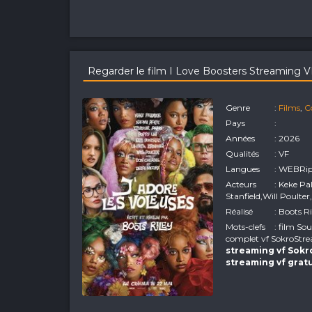
Regarder le film I Love Boosters Streaming 
Genre
:
Films
,
C
Pays
:
Années
: 2026
Qualités
: VF
Langues
: WEBRi
Acteurs
: Keke P
Stanfield,Will Poult
Réalisé
: Boots Ri
Mots-clefs
: film So
complet vf SokroStre
streaming vf Sok
streaming vf grat