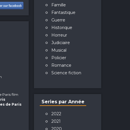
Famille
Fantastique
Guerre
Historique
Horreur
Judiciaire
Musical
Policier
Romance
Science fiction
th
de Paris film
ris
Series par Année
les de Paris
2022
2021
2020