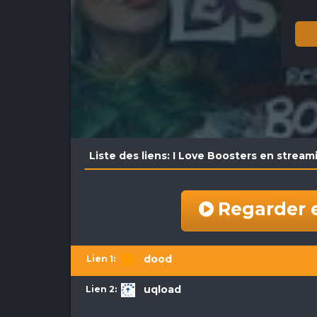
Liste des liens: I Love Boosters en stream
Regarder 
dood
uqload