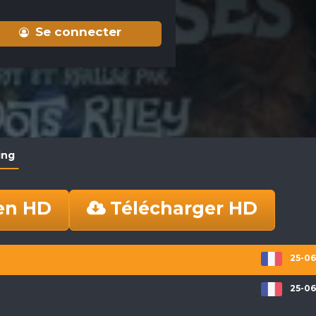
Se connecter
ing
en HD
Télécharger HD
25-06
25-06