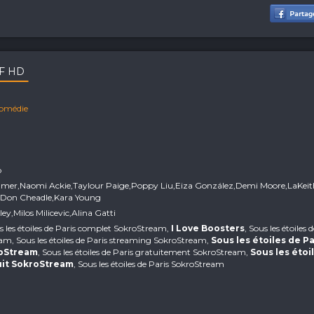
VF HD
omédie
p
almer,Naomi Ackie,Taylour Paige,Poppy Liu,Eiza González,Demi Moore,LaKei
er,Don Cheadle,Kara Young
ley,Milos Milicevic,Alina Gatti
us les étoiles de Paris complet SokroStream,
I Love Boosters
, Sous les étoiles 
am, Sous les étoiles de Paris streaming SokroStream,
Sous les étoiles de Pa
roStream
, Sous les étoiles de Paris gratuitement SokroStream,
Sous les étoi
uit SokroStream
, Sous les étoiles de Paris SokroStream