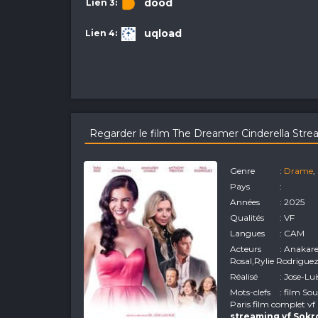
dood
uqload
Regarder le film The Dreamer Cinderella Str
Genre
:
Drame
,
Pays
:
Années
: 2025
Qualités
: VF
Langues
: CAM
Acteurs
: Anakar
Rosal,Rylie Rodrigue
Réalisé
: Jose-L
Mots-clefs
: film So
Paris film complet vf
streaming vf Sok