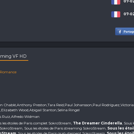
07-02
07-02
eaming VF HD
Romance
en Chablé,Anthony Preston,Tara Reid,Paul Johansson,Paul Rodríguez,Victoria
z,Elizabeth Wood,Abigail Stanton,Selina Ringel
uis Ruiz,Alfredo Widman
us les étoiles de Paris complet SokroStream,
The Dreamer Cinderella
, Sous 
 SokroStream, Sous les étoiles de Paris streaming SokroStream,
Sous les étoi
roStream
, Sous les étoiles de Paris gratuitement SokroStream,
Sous les étoi