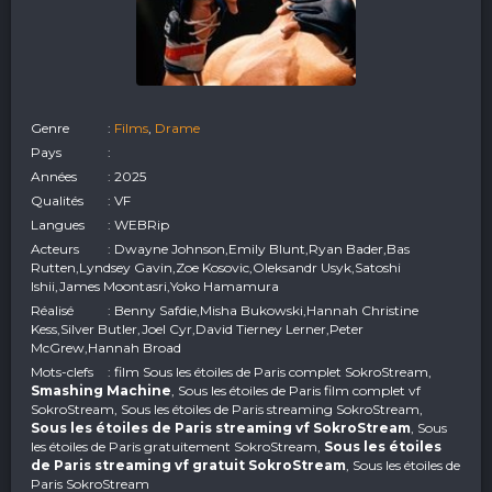
Genre
:
Films
,
Drame
Pays
:
Années
: 2025
Qualités
: VF
Langues
: WEBRip
Acteurs
: Dwayne Johnson,Emily Blunt,Ryan Bader,Bas
Rutten,Lyndsey Gavin,Zoe Kosovic,Oleksandr Usyk,Satoshi
Ishii,James Moontasri,Yoko Hamamura
Réalisé
: Benny Safdie,Misha Bukowski,Hannah Christine
Kess,Silver Butler,Joel Cyr,David Tierney Lerner,Peter
McGrew,Hannah Broad
Mots-clefs
: film Sous les étoiles de Paris complet SokroStream,
Smashing Machine
, Sous les étoiles de Paris film complet vf
SokroStream, Sous les étoiles de Paris streaming SokroStream,
Sous les étoiles de Paris streaming vf SokroStream
, Sous
les étoiles de Paris gratuitement SokroStream,
Sous les étoiles
de Paris streaming vf gratuit SokroStream
, Sous les étoiles de
Paris SokroStream