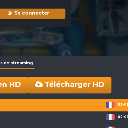
Se connecter
eps en streaming
en HD
Télécharger HD
02-09
02-09