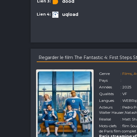
dood
uqload
Regarder le film The Fantastic 4: First Steps
Genre
:
Films
,
A
Pays
:
Années
: 2025
Qualités
: VF
Langues
: WEBRi
Acteurs
: Pedro 
Walter Hauser,Natash
Réalisé
: Matt S
Mots-clefs
: film So
de Paris film complet
Paris streaming v