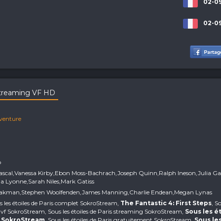
02-09
02-09
 Streaming VF HD
venture
p
Pascal,Vanessa Kirby,Ebon Moss-Bachrach,Joseph Quinn,Ralph Ineson,Julia Ga
a Lyonne,Sarah Niles,Mark Gatiss
hakman,Stephen Woolfenden,James Manning,Charlie Endean,Megan Lynas
us les étoiles de Paris complet SokroStream,
The Fantastic 4: First Steps
, S
 vf SokroStream, Sous les étoiles de Paris streaming SokroStream,
Sous les é
f SokroStream
, Sous les étoiles de Paris gratuitement SokroStream,
Sous le