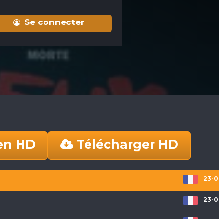
Se connecter
en HD
Télécharger HD
23-0
23-0