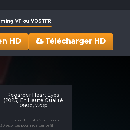
reaming VF ou VOSTFR
en HD
Télécharger HD
Regarder Heart Eyes
(2025) En Haute Qualité
1080p, 720p.
connecter maintenant! Ça ne prend que
30 secondes pour regarder Le film.