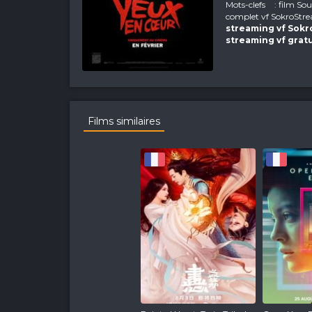
Mots-clefs
: film So
complet vf SokroStre
streaming vf Sok
streaming vf grat
Films similaires