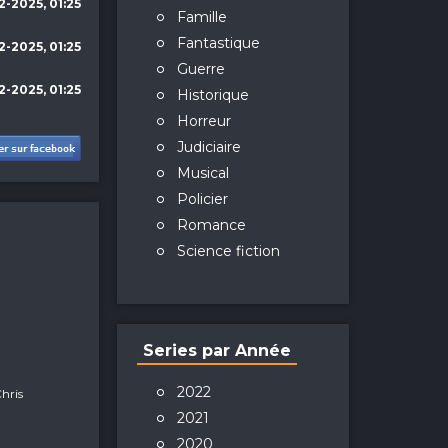
2-2025, 01:25
Famille
Fantastique
2-2025, 01:25
Guerre
2-2025, 01:25
Historique
Horreur
Judiciaire
Musical
Policier
Romance
Science fiction
Series par Année
2022
hris
2021
2020