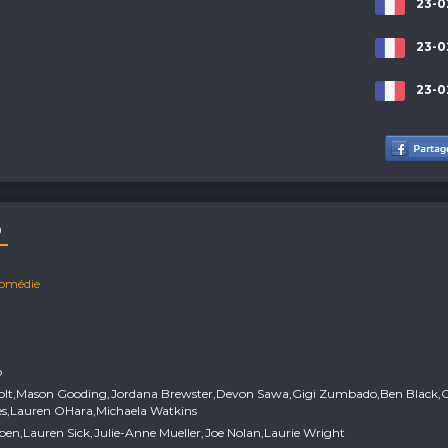
23-0
23-0
23-0
D
omédie
p
 Holt,Mason Gooding,Jordana Brewster,Devon Sawa,Gigi Zumbado,Ben Black,C
s,Lauren OHara,Michaela Watkins
uben,Lauren Sick,Julie-Anne Mueller,Joe Nolan,Laurie Wright