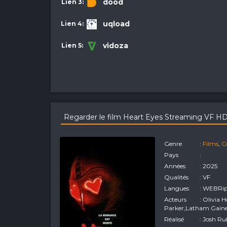
dood
uqload
vidoza
Regarder le film Heart Eyes Streaming VF H
Genre
:
Films
,
C
Pays
:
Années
: 2025
Qualités
: VF
Langues
: WEBRi
Acteurs
: Olivia
Parker,Latham Gaine
Réalisé
: Josh R