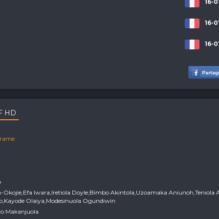
16-0
16-0
16-0
VF HD
rame
p
ma-Okojie,Efa Iwara,Iretiola Doyle,Bimbo Akintola,Uzoamaka Aniunoh,Teniola 
,Kayode Olaiya,Modesinuola Ogundiwin
yo Makanjuola