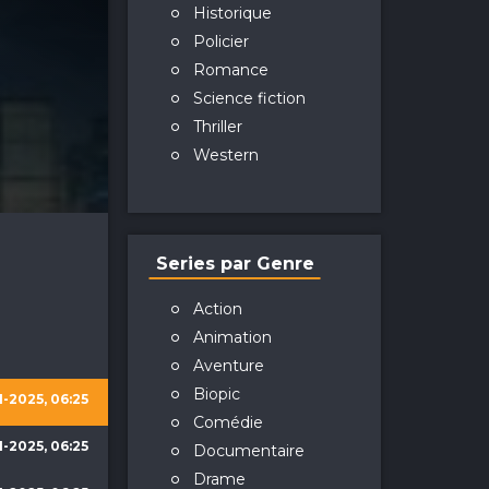
Historique
Policier
Romance
Science fiction
Thriller
Western
Series par Genre
Action
Animation
Aventure
Biopic
1-2025, 06:25
Comédie
1-2025, 06:25
Documentaire
Drame