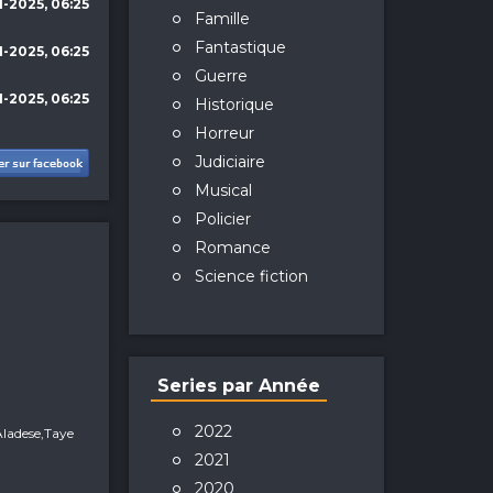
1-2025, 06:25
Famille
Fantastique
1-2025, 06:25
Guerre
1-2025, 06:25
Historique
Horreur
Judiciaire
Musical
Policier
Romance
Science fiction
Series par Année
2022
Aladese,Taye
2021
2020