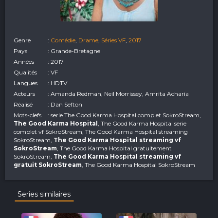
Genre
:
Comédie
,
Drame
,
Séries VF
,
2017
Pays
: Grande-Bretagne
Années
: 2017
Qualités
: VF
Langues
: HDTV
Acteurs
: Amanda Redman, Neil Morrissey, Amrita Acharia
Réalisé
: Dan Sefton
Mots-clefs
: serie The Good Karma Hospital complet SokroStream,
The Good Karma Hospital
, The Good Karma Hospital serie
complet vf SokroStream, The Good Karma Hospital streaming
SokroStream,
The Good Karma Hospital streaming vf
SokroStream
, The Good Karma Hospital gratuitement
SokroStream,
The Good Karma Hospital streaming vf
gratuit SokroStream
, The Good Karma Hospital SokroStream
Series similaires