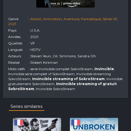
Genre
:
Action
,
Animation
,
Aventure
,
Fantastique
,
Séries VF
,
2021
Pays
: U.S.A.
Années
: 2021
Qualités
: VF
Langues
: HDTV
Acteurs
: Steven Yeun, J.K. Simmons, Sandra Oh
Réalisé
: Robert Kirkman
Mots-clefs
: serie Invincible complet SokroStream,
Invincible
,
Invincible serie complet vf SokroStream, Invincible streaming
SokroStream,
Invincible streaming vf SokroStream
, Invincible
gratuitement SokroStream,
Invincible streaming vf gratuit
SokroStream
, Invincible SokroStream
Series similaires