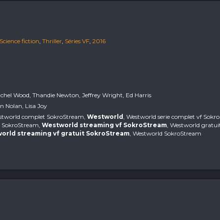
Science fiction
,
Thriller
,
Séries VF
,
2016
chel Wood, Thandie Newton, Jeffrey Wright, Ed Harris
n Nolan, Lisa Joy
Westworld complet SokroStream,
Westworld
, Westworld serie complet vf Sokr
g SokroStream,
Westworld streaming vf SokroStream
, Westworld gratu
orld streaming vf gratuit SokroStream
, Westworld SokroStream