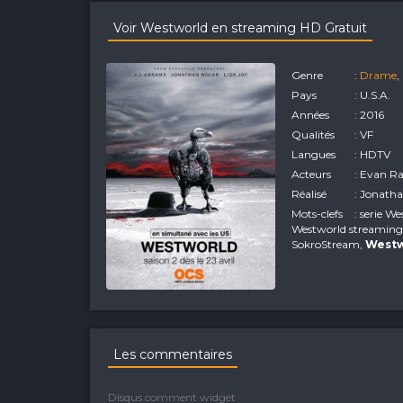
Voir Westworld en streaming HD Gratuit
Genre
:
Drame
,
Pays
: U.S.A.
Années
: 2016
Qualités
: VF
Langues
: HDTV
Acteurs
: Evan Ra
Réalisé
: Jonatha
Mots-clefs
: serie 
Westworld streamin
SokroStream,
Westw
Les commentaires
Disqus comment widget